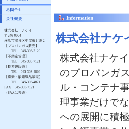
Information
株式会社 ナケイ
株式会社ナケ
〒246-0004
横浜市瀬谷区中屋敷1-19-2
【プロパンガス販売】
TEL：045-303-7129
株式会社ナケ
【不動産管理】
TEL：045-303-7121
【指遊遊販売】
のプロパンガ
TEL：045-303-4866
【窒素・酸素製品販売】
TEL：045-303-4871
ル・コンテナ
FAX：045-303-7121
（FAXは共通）
理事業だけで
への展開に積